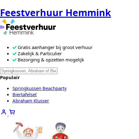
Feestverhuur Hemmink
Gratis aanhanger bij groot verhuur
Zakelijk & Particulier
Bezorging & opzetten mogelijk
Zoeken
Als de resultaten voor automatisch a
naar:
Populair
Springkussen Beachparty
Biertafelset
Abraham Klusser