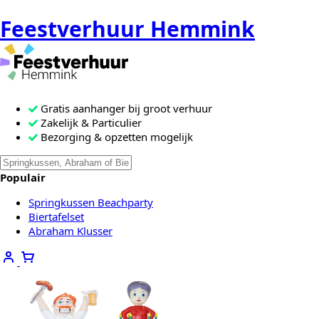
Feestverhuur Hemmink
Gratis aanhanger bij groot verhuur
Zakelijk & Particulier
Bezorging & opzetten mogelijk
Zoeken
Als de resultaten voor automatisch a
naar:
Populair
Springkussen Beachparty
Biertafelset
Abraham Klusser