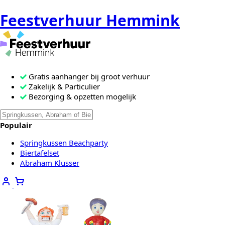
Feestverhuur Hemmink
Gratis aanhanger bij groot verhuur
Zakelijk & Particulier
Bezorging & opzetten mogelijk
Zoeken
Als de resultaten voor automatisch a
naar:
Populair
Springkussen Beachparty
Biertafelset
Abraham Klusser