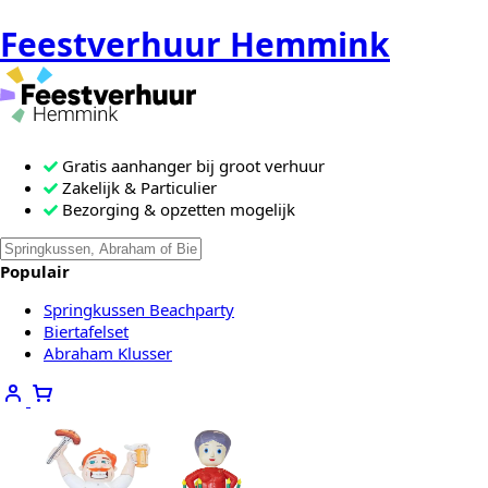
Feestverhuur Hemmink
Gratis aanhanger bij groot verhuur
Zakelijk & Particulier
Bezorging & opzetten mogelijk
Zoeken
Als de resultaten voor automatisch a
naar:
Populair
Springkussen Beachparty
Biertafelset
Abraham Klusser