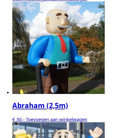
Abraham (2,5m)
€
30,-
Toevoegen aan winkelwagen