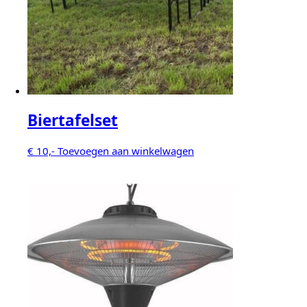
Biertafelset
€
10,-
Toevoegen aan winkelwagen