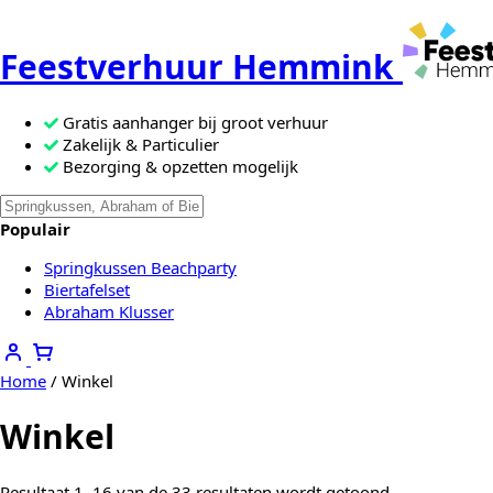
Feestverhuur Hemmink
Gratis aanhanger bij groot verhuur
Zakelijk & Particulier
Bezorging & opzetten mogelijk
Zoeken
Als de resultaten voor automatisch a
naar:
Populair
Springkussen Beachparty
Biertafelset
Abraham Klusser
Home
/ Winkel
Winkel
Resultaat 1–16 van de 33 resultaten wordt getoond